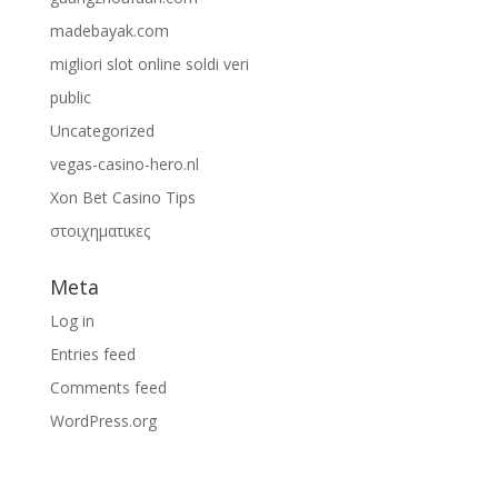
madebayak.com
migliori slot online soldi veri
public
Uncategorized
vegas-casino-hero.nl
Xon Bet Casino Tips
στοιχηματικες
Meta
Log in
Entries feed
Comments feed
WordPress.org