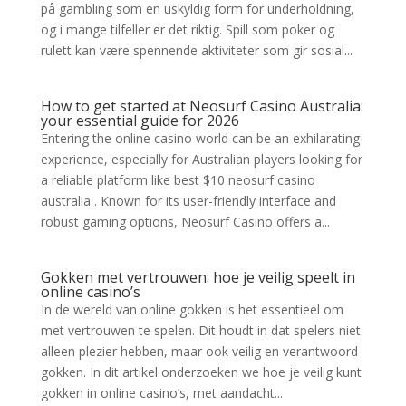
på gambling som en uskyldig form for underholdning,
og i mange tilfeller er det riktig. Spill som poker og
rulett kan være spennende aktiviteter som gir sosial...
How to get started at Neosurf Casino Australia:
your essential guide for 2026
Entering the online casino world can be an exhilarating
experience, especially for Australian players looking for
a reliable platform like best $10 neosurf casino
australia . Known for its user-friendly interface and
robust gaming options, Neosurf Casino offers a...
Gokken met vertrouwen: hoe je veilig speelt in
online casino’s
In de wereld van online gokken is het essentieel om
met vertrouwen te spelen. Dit houdt in dat spelers niet
alleen plezier hebben, maar ook veilig en verantwoord
gokken. In dit artikel onderzoeken we hoe je veilig kunt
gokken in online casino’s, met aandacht...