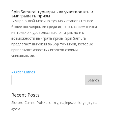
Spin Samurai турниры: как участвовать и
выигрывать призы
В мире онлайн-казино турниры становятся все
более популярными среди игроков, стремящихся
не только к удовольствию от игры, но и к
возможности выиграть призы. Spin Samurai
предлагает широкий выбор турниров, которые
привлекают азартных игроков своими
уникальными...
« Older Entries
Recent Posts
Slotoro Casino Polska: odkryj najlepsze sloty i gry na
żywo