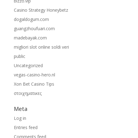
bizzo.vip
Casino Strategy Honeybetz
dogaldogum.com
guangzhoufuari.com
madebayak.com
migliori slot online soldi veri
public
Uncategorized
vegas-casino-hero.nl
Xon Bet Casino Tips
στοιχηματικες
Meta
Log in
Entries feed
Comments feed